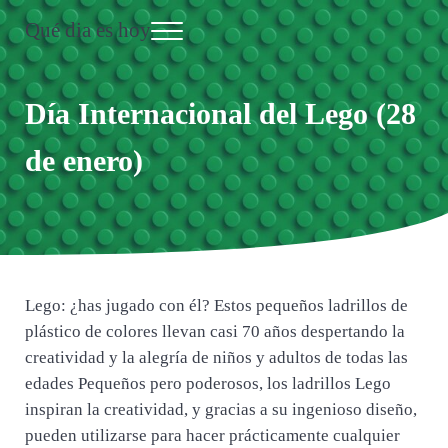
Saltar al contenido principal
Skip to header right navigation
Skip to site footer
Qué dia es hoy
Menu
Día Internacional
Día Internacional del Lego (28
de enero)
Lego: ¿has jugado con él? Estos pequeños ladrillos de
plástico de colores llevan casi 70 años despertando la
creatividad y la alegría de niños y adultos de todas las
edades Pequeños pero poderosos, los ladrillos Lego
inspiran la creatividad, y gracias a su ingenioso diseño,
pueden utilizarse para hacer prácticamente cualquier