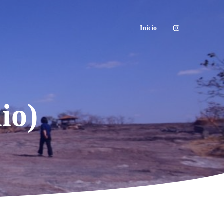
Inicio
io)