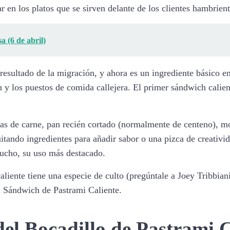
r en los platos que se sirven delante de los clientes hambrient
 (6 de abril)
esultado de la migración, y ahora es un ingrediente básico en
en y los puestos de comida callejera. El primer sándwich calie
jas de carne, pan recién cortado (normalmente de centeno), mo
itando ingredientes para añadir sabor o una pizca de creativid
mucho, su uso más destacado.
liente tiene una especie de culto (pregúntale a Joey Tribbiani
l Sándwich de Pastrami Caliente.
del Bocadillo de Pastrami C