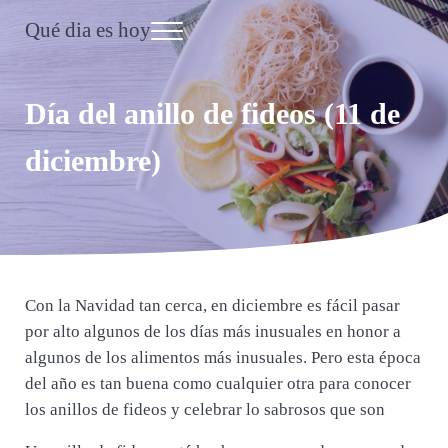
Saltar al contenido principal
Skip to header right navigation
Skip to site footer
Qué dia es hoy
Menu
Día Internacional
Día del anillo de fideos (11 de
diciembre)
Con la Navidad tan cerca, en diciembre es fácil pasar
por alto algunos de los días más inusuales en honor a
algunos de los alimentos más inusuales. Pero esta época
del año es tan buena como cualquier otra para conocer
los anillos de fideos y celebrar lo sabrosos que son