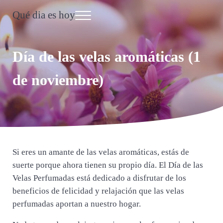
Saltar al contenido principal
Skip to header right navigation
Skip to site footer
Qué dia es hoy
Menu
Día Internacional
Día de las velas aromáticas (1
de noviembre)
Si eres un amante de las velas aromáticas, estás de
suerte porque ahora tienen su propio día. El Día de las
Velas Perfumadas está dedicado a disfrutar de los
beneficios de felicidad y relajación que las velas
perfumadas aportan a nuestro hogar.