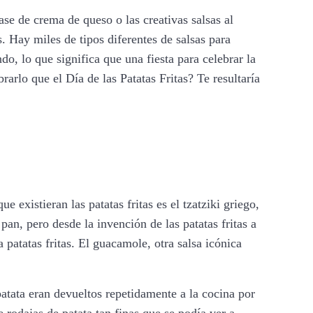
base de crema de queso o las creativas salsas al
s. Hay miles de tipos diferentes de salsas para
do, lo que significa que una fiesta para celebrar la
arlo que el Día de las Patatas Fritas? Te resultaría
existieran las patatas fritas es el tzatziki griego,
an, pero desde la invención de las patatas fritas a
patatas fritas. El guacamole, otra salsa icónica
atata eran devueltos repetidamente a la cocina por
 rodajas de patata tan finas que se podía ver a