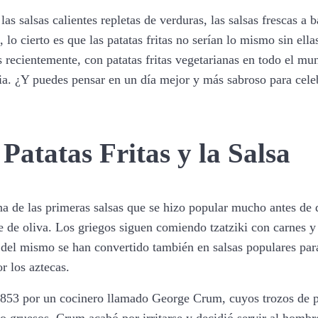
las salsas calientes repletas de verduras, las salsas frescas a 
lo cierto es que las patatas fritas no serían lo mismo sin ella
 recientemente, con patatas fritas vegetarianas en todo el mun
ia. ¿Y puedes pensar en un día mejor y más sabroso para celebr
 Patatas Fritas y la Salsa
 de las primeras salsas que se hizo popular mucho antes de que 
 de oliva. Los griegos siguen comiendo tzatziki con carnes y p
el mismo se han convertido también en salsas populares para 
r los aztecas.
n 1853 por un cocinero llamado George Crum, cuyos trozos de p
o gruesos. Crum acabó por irritarse y decidió servir al hombre