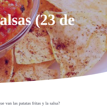
salsas (23 de
e van las patatas fritas y la salsa?