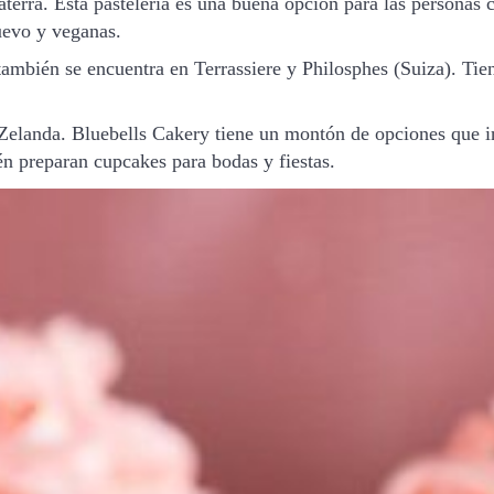
erra. Esta pastelería es una buena opción para las personas c
uevo y veganas.
ambién se encuentra en Terrassiere y Philosphes (Suiza). Ti
elanda. Bluebells Cakery tiene un montón de opciones que in
én preparan cupcakes para bodas y fiestas.