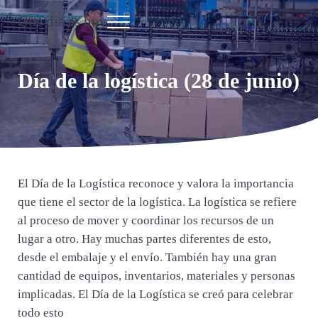
Saltar al contenido principal
Skip to header right navigation
Skip to site footer
Qué dia es hoy
Menu
Día Internacional
Día de la logística (28 de junio)
El Día de la Logística reconoce y valora la importancia
que tiene el sector de la logística. La logística se refiere
al proceso de mover y coordinar los recursos de un
lugar a otro. Hay muchas partes diferentes de esto,
desde el embalaje y el envío. También hay una gran
cantidad de equipos, inventarios, materiales y personas
implicadas. El Día de la Logística se creó para celebrar
todo esto