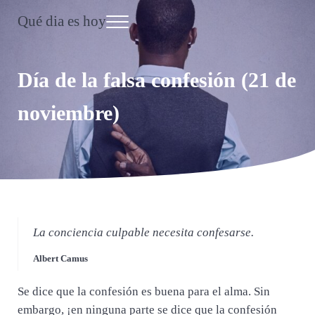
Saltar al contenido principal
Skip to header right navigation
Skip to site footer
Qué dia es hoy
Menu
Día Internacional
Día de la falsa confesión (21 de
noviembre)
La conciencia culpable necesita confesarse.
Albert Camus
Se dice que la confesión es buena para el alma. Sin
embargo, ¡en ninguna parte se dice que la confesión