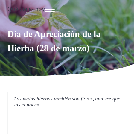
Saltar al contenido principal
Skip to header right navigation
Skip to site footer
Qué dia es hoy
Menu
Día Internacional
Día de Apreciación de la
Hierba (28 de marzo)
Las malas hierbas también son flores, una vez que
las conoces.