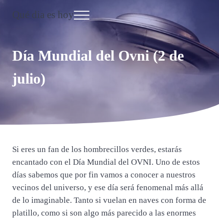
Saltar al contenido principal
Skip to header right navigation
Skip to site footer
Qué dia es hoy
Menu
Día Internacional
Día Mundial del Ovni (2 de
julio)
Si eres un fan de los hombrecillos verdes, estarás
encantado con el Día Mundial del OVNI. Uno de estos
días sabemos que por fin vamos a conocer a nuestros
vecinos del universo, y ese día será fenomenal más allá
de lo imaginable. Tanto si vuelan en naves con forma de
platillo, como si son algo más parecido a las enormes