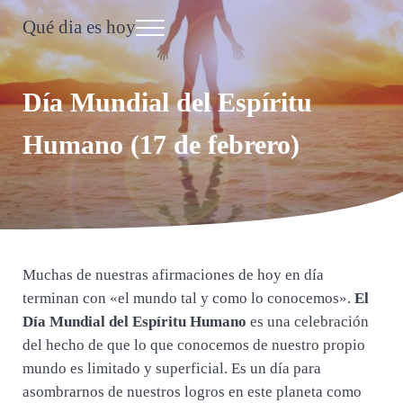
Saltar al contenido principal
Skip to header right navigation
Skip to site footer
Qué dia es hoy
Menu
Día Internacional
Día Mundial del Espíritu
Humano (17 de febrero)
Muchas de nuestras afirmaciones de hoy en día
terminan con «el mundo tal y como lo conocemos».
El
Día Mundial del Espíritu Humano
es una celebración
del hecho de que lo que conocemos de nuestro propio
mundo es limitado y superficial. Es un día para
asombrarnos de nuestros logros en este planeta como