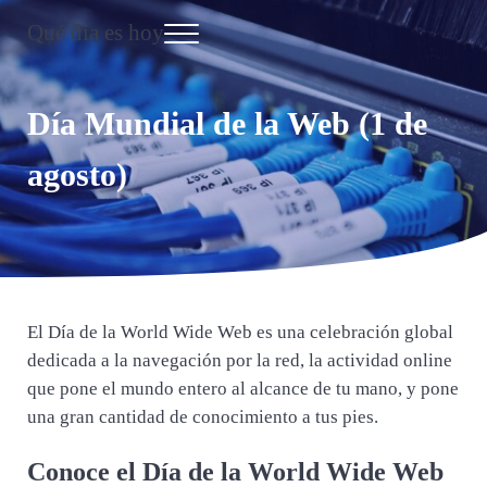
Saltar al contenido principal
Skip to header right navigation
Skip to site footer
Qué dia es hoy
Menu
Día Internacional
Día Mundial de la Web (1 de
agosto)
El Día de la World Wide Web es una celebración global
dedicada a la navegación por la red, la actividad online
que pone el mundo entero al alcance de tu mano, y pone
una gran cantidad de conocimiento a tus pies.
Conoce el Día de la World Wide Web