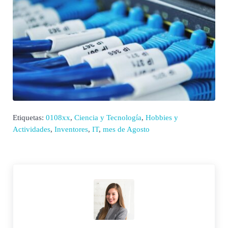
Etiquetas:
0108xx
,
Ciencia y Tecnología
,
Hobbies y
Actividades
,
Inventores
,
IT
,
mes de Agosto