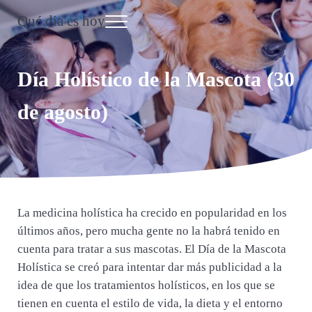
Saltar al contenido principal
Skip to header right navigation
Skip to site footer
Qué dia es hoy
Menu
Día Internacional
Día Holístico de la Mascota (30
de agosto)
La medicina holística ha crecido en popularidad en los
últimos años, pero mucha gente no la habrá tenido en
cuenta para tratar a sus mascotas. El Día de la Mascota
Holística se creó para intentar dar más publicidad a la
idea de que los tratamientos holísticos, en los que se
tienen en cuenta el estilo de vida, la dieta y el entorno