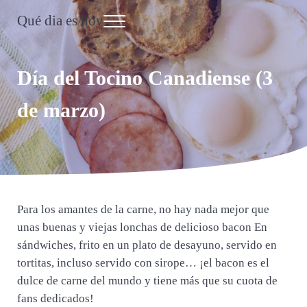
Saltar al contenido principal
Skip to header right navigation
Skip to site footer
Qué dia es hoy
Menu
Día Internacional
Día del Tocino Canadiense (3
de marzo)
Para los amantes de la carne, no hay nada mejor que
unas buenas y viejas lonchas de delicioso bacon En
sándwiches, frito en un plato de desayuno, servido en
tortitas, incluso servido con sirope… ¡el bacon es el
dulce de carne del mundo y tiene más que su cuota de
fans dedicados!