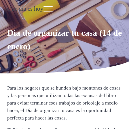
Saltar al contenido principal
Skip to header right navigation
Skip to site footer
Qué dia es hoy
Menu
Día Internacional
Día de organizar tu casa (14 de
enero)
Para los hogares que se hunden bajo montones de cosas
y las personas que utilizan todas las excusas del libro
para evitar terminar esos trabajos de bricolaje a medio
hacer, el Día de organizar tu casa es la oportunidad
perfecta para hacer las cosas.