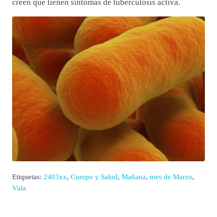
creen que tienen síntomas de tuberculosis activa.
Etiquetas:
2403xx
,
Cuerpo y Salud
,
Mañana
,
mes de Marzo
,
Vida