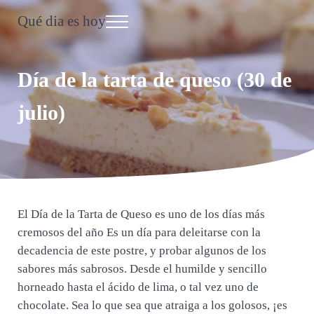
Saltar al contenido principal
Skip to header right navigation
Skip to site footer
Qué dia es hoy
Menu
Día Internacional
Día de la tarta de queso (30 de
julio)
El Día de la Tarta de Queso es uno de los días más
cremosos del año Es un día para deleitarse con la
decadencia de este postre, y probar algunos de los
sabores más sabrosos. Desde el humilde y sencillo
horneado hasta el ácido de lima, o tal vez uno de
chocolate. Sea lo que sea que atraiga a los golosos, ¡es