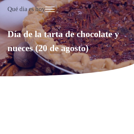
Saltar al contenido principal
Skip to header right navigation
Skip to site footer
Qué dia es hoy
Menu
Día Internacional
Día de la tarta de chocolate y
nueces (20 de agosto)